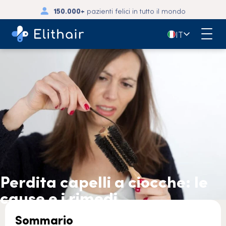
150.000+
pazienti felici in tutto il mondo
🇮🇹
IT
Perdita capelli a ciocche: le
cause e i rimedi
Sommario