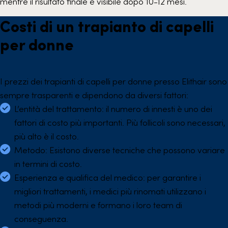
mentre il risultato finale è visibile dopo 10-12 mesi.
Costi di un trapianto di capelli
per donne
I prezzi dei trapianti di capelli per donne presso Elithair sono
sempre trasparenti e dipendono da diversi fattori:
L’entità del trattamento: il numero di innesti è uno dei
fattori di costo più importanti. Più follicoli sono necessari,
più alto è il costo.
Metodo: Esistono diverse tecniche che possono variare
in termini di costo.
Esperienza e qualifica del medico: per garantire i
migliori trattamenti, i medici più rinomati utilizzano i
metodi più moderni e formano i loro team di
conseguenza.