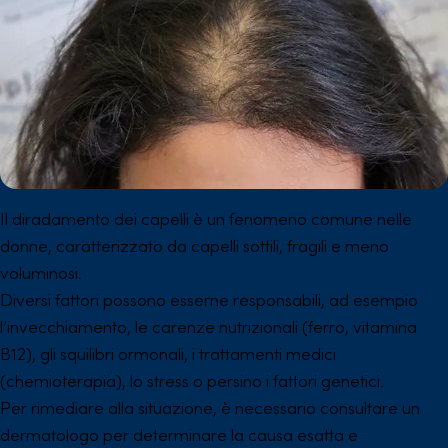
Il diradamento dei capelli è un fenomeno comune nelle
donne, caratterizzato da capelli sottili, fragili e meno
voluminosi.
Diversi fattori possono esserne responsabili, ad esempio
l’invecchiamento, le carenze nutrizionali (ferro, vitamina
B12), gli squilibri ormonali, i trattamenti medici
(chemioterapia), lo stress o persino i fattori genetici.
Per rimediare alla situazione, è necessario consultare un
dermatologo per determinare la causa esatta e