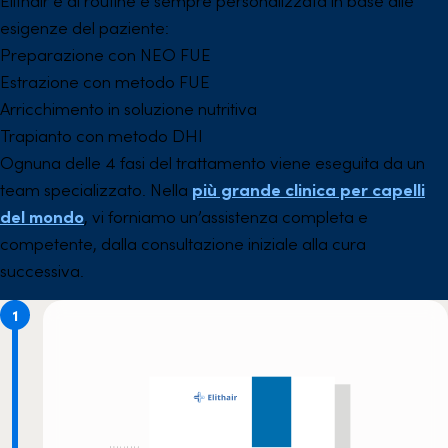
Elithair è di routine e sempre personalizzata in base alle
esigenze del paziente:
Preparazione con NEO FUE
Estrazione con metodo FUE
Arricchimento in soluzione nutritiva
Trapianto con metodo DHI
Ognuna delle 4 fasi del trattamento viene eseguita da un
team specializzato. Nella
più grande clinica per capelli
del mondo
, vi forniamo un’assistenza completa e
competente, dalla consultazione iniziale alla cura
successiva.
1