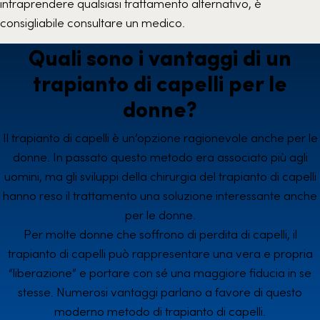
intraprendere qualsiasi trattamento alternativo, è
consigliabile consultare un medico.
Quali sono i vantaggi di un
trapianto di capelli per le
donne?
Il trapianto di capelli è un’opzione ragionevole anche per le
donne. In passato questo metodo era associato più agli
uomini, ma gli sviluppi della chirurgia del trapianto di capelli
hanno reso il trattamento una soluzione interessante anche
per le donne.
Per molte donne che soffrono di perdita di capelli, il
trapianto di capelli può rappresentare una vera e propria
“liberazione” e portare con sé una maggiore fiducia in se
stesse. Numerosi vantaggi parlano a favore di questo
moderno metodo di trapianto di capelli.