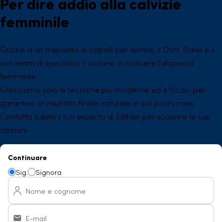
Per dire addio alla calvizie
femminile
Grazie a un trapianto di capelli per donne, il Dott. Balwi e il
suo team di specialisti ti aiutano a risolvere l’alopecia
femminile.
Utilizziamo solo le tecniche più moderne ed efficaci per
garantire un risultato finale naturale in soli pochi mesi.
Contatta subito il tuo esperto di Elithair per scoprire le tue
opzioni.
Continuare
Sig.
Signora
Nome e cognome
E-mail