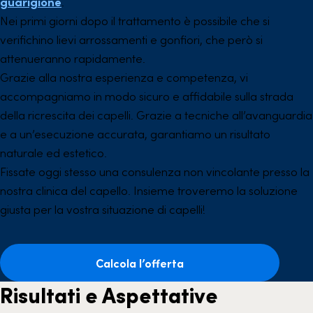
guarigione
.
Nei primi giorni dopo il trattamento è possibile che si
verifichino lievi arrossamenti e gonfiori, che però si
attenueranno rapidamente.
Grazie alla nostra esperienza e competenza, vi
accompagniamo in modo sicuro e affidabile sulla strada
della ricrescita dei capelli. Grazie a tecniche all’avanguardia
e a un’esecuzione accurata, garantiamo un risultato
naturale ed estetico.
Fissate oggi stesso una consulenza non vincolante presso la
nostra clinica del capello. Insieme troveremo la soluzione
giusta per la vostra situazione di capelli!
Calcola l’offerta
Risultati e Aspettative