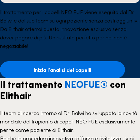
Il trattamento per i capelli NEO FUE viene eseguito dal Dr.
Balwi e dal suo team su ogni paziente senza costi aggiuntivi.
Da Elithair otterrai questa innovazione esclusiva senza
dover pagare di più. Un risultato perfetto per noi non è
negoziabile!
Inizia l’analisi dei capelli
Il trattamento
NEOFUE®
con
Elithair
Il team di ricerca intorno al Dr. Balwi ha sviluppato la novità
mondiale del trapianto di capelli NEO FUE esclusivamente
per te come paziente di Elithair.
Poiché la procedura innovativa rafforza e rivitalizza i suoi