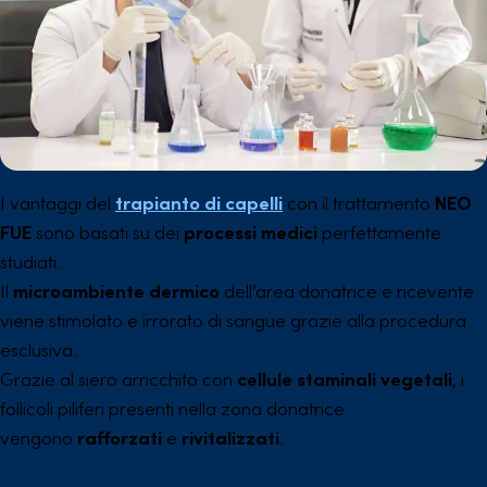
I vantaggi del
trapianto di capelli
con il trattamento
NEO
FUE
sono basati su dei
processi medici
perfettamente
studiati.
Il
microambiente dermico
dell’area donatrice e ricevente
viene stimolato e irrorato di sangue grazie alla procedura
esclusiva.
Grazie al siero arricchito con
cellule staminali vegetali
, i
follicoli piliferi presenti nella zona donatrice
vengono
rafforzati
e
rivitalizzati
.