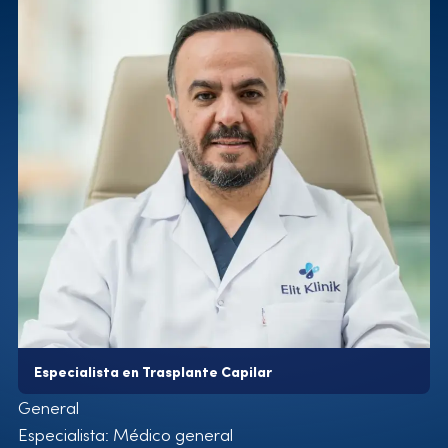
2013-2015 Hospital Nightingale, Especialista y
coordinadora de trasplantes capilares
2015-2022 Istinye Üniversitesi Hastanesi, Especialista y
director médico de trasplantes capilares
2022-actualidad Clínica Elit, Especialista y director
médico de trasplantes capilares
Áreas de especialización
Trasplante capilar
Gestión y Coaching
Certificados
29º Congreso Mundial de la ISHRS
28º Congreso Mundial de la ISHRS
Universidad Ege, Máster
Asociación Internacional de Trasplante de Células
Especialista en Trasplante Capilar
Madre, EE.UU.
General
Taller terapéutico profesional de MF Plus
Especialista: Médico general
Taller técnico y de producto de NexGen Biopharma