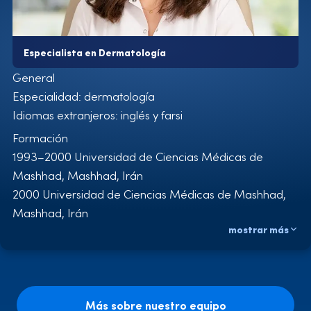
Ozonoterapia
Especialista en Dermatología
General
Especialidad: dermatología
Idiomas extranjeros: inglés y farsi
Formación
1993–2000 Universidad de Ciencias Médicas de
Mashhad, Mashhad, Irán
2000 Universidad de Ciencias Médicas de Mashhad,
Mashhad, Irán
mostrar más
2002–2006 Formación de especialista en
dermatología, Universidad de Ciencias Médicas de
Mashhad, Mashhad, Irán
2006 Examen de especialidad en dermatología,
Más sobre nuestro equipo
Teherán, Irán