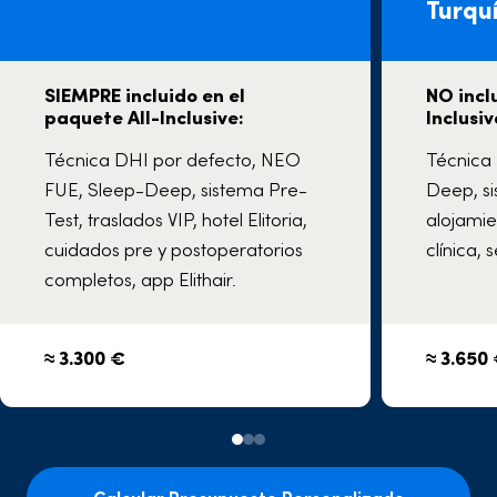
Turqu
SIEMPRE incluido en el
NO incl
paquete All-Inclusive:
Inclusiv
Técnica DHI por defecto, NEO
Técnica
FUE, Sleep-Deep, sistema Pre-
Deep, si
Test, traslados VIP, hotel Elitoria,
alojamie
cuidados pre y postoperatorios
clínica,
completos, app Elithair.
≈ 3.300 €
≈ 3.650