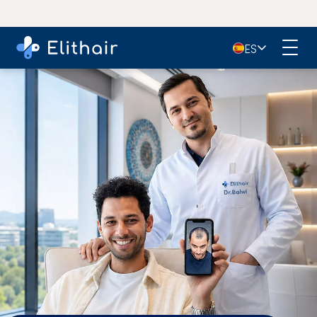
4,9
- Más de 11.000 opiniones en Google
🇪🇸
ES