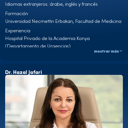
Idiomas extranjeros: árabe, inglés y francés
Asociación Internacional de Terapia Celular, Suiza
Formación
Universidad Necmettin Erbakan, Facultad de Medicina
Experiencia
Hospital Privado de la Academia Konya
(Departamento de Urgencias)
mostrar más
Hospital Konyagoz (Departamento de Urgencias)
Elit-klinik Trasplante Capilar y Estética Médica
Certificados
Dr. Hazal Jafari
Urgencias
Cuidados intensivos
Uso del Electrocardiograma
Áreas de especialización
Trasplante capilar
Medicina hiperbárica
PRP – Mesoterapia