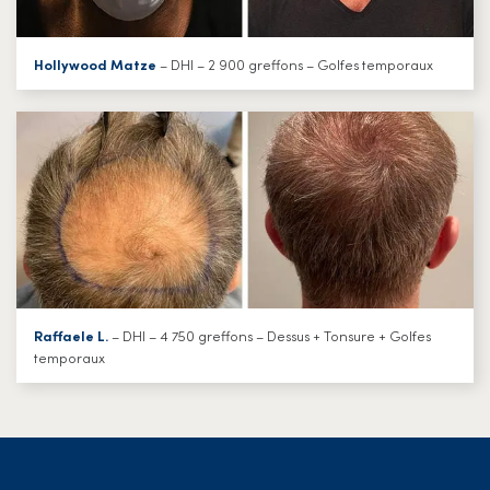
Hollywood Matze
– DHI – 2 900 greffons – Golfes temporaux
Raffaele L.
– DHI – 4 750 greffons – Dessus + Tonsure + Golfes
temporaux