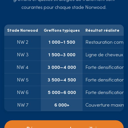
courantes pour chaque stade Norwood.
Stade Norwood
Greffons typiques
Résultat réaliste
NW 2
1 000–1 500
Restauration complè
NW 3
1 500–3 000
Ligne de cheveux nat
NW 4
3 000–4 000
Forte densification
NW 5
3 500–4 500
Forte densification
NW 6
5 000–6 000
Forte densification
NW 7
6 000+
Couverture maximal