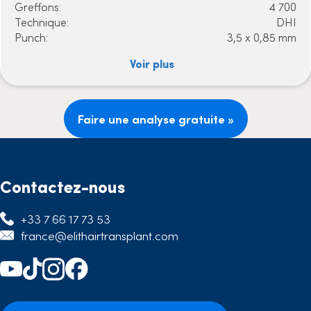
Greffons:
4 700
Technique:
DHI
Punch:
3,5 x 0,85 mm
Voir plus
Faire une analyse gratuite »
Contactez-nous
+33 7 66 17 73 53
france@elithairtransplant.com