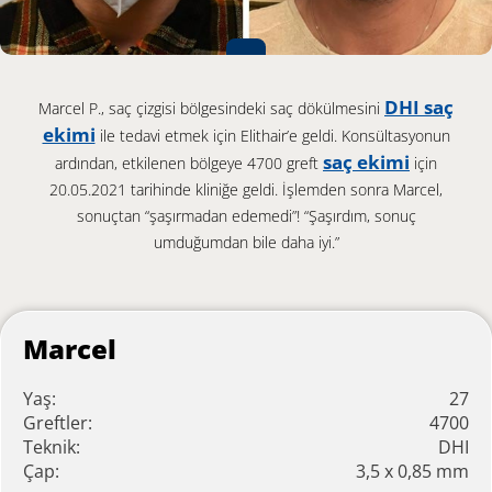
DHI saç
Marcel P., saç çizgisi bölgesindeki saç dökülmesini
ekimi
ile tedavi etmek için Elithair’e geldi. Konsültasyonun
saç ekimi
ardından, etkilenen bölgeye 4700 greft
için
20.05.2021 tarihinde kliniğe geldi. İşlemden sonra Marcel,
sonuçtan “şaşırmadan edemedi”! “Şaşırdım, sonuç
umduğumdan bile daha iyi.”
Marcel
Yaş:
27
Greftler:
4700
Teknik:
DHI
Çap:
3,5 x 0,85 mm