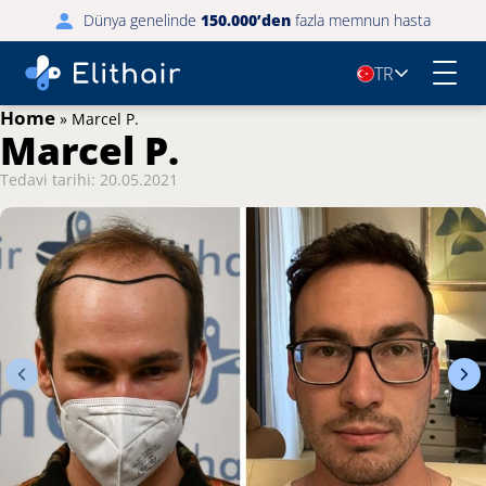
Dünya genelinde
150.000’den
fazla memnun hasta
TR
🇹🇷
Home
»
Marcel P.
Marcel P.
Tedavi tarihi: 20.05.2021