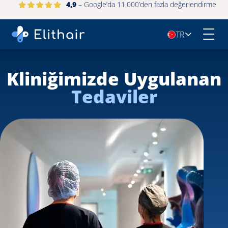
4,9
– Google’da 11.000’den fazla değerlendirme
TR
🇹🇷
Kliniğimizde Uygulanan
Tedaviler