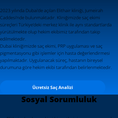
2023 yılında Dubai’de açılan Elithair kliniği, Jumeirah
Caddesi’nde bulunmaktadır. Kliniğimizde saç ekimi
süreçleri Türkiye’deki merkez klinik ile aynı standartlarda
yürütülmekte olup hekim ekibimiz tarafından takip
edilmektedir.
Dubai kliniğimizde saç ekimi, PRP uygulaması ve saç
pigmentasyonu gibi işlemler için hasta değerlendirmesi
yapılmaktadır. Uygulanacak süreç, hastanın bireysel
durumuna göre hekim ekibi tarafından belirlenmektedir.
Ücretsiz Saç Analizi
Sosyal Sorumluluk