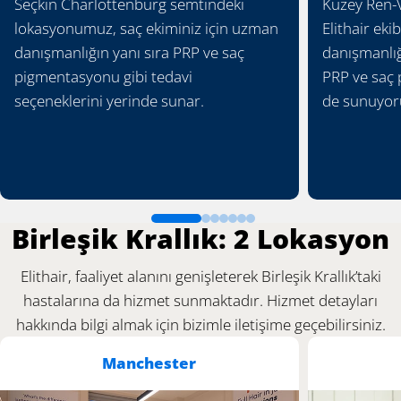
Seçkin Charlottenburg semtindeki
Kuzey Ren-V
lokasyonumuz, saç ekiminiz için uzman
Elithair ekib
danışmanlığın yanı sıra PRP ve saç
danışmanlığı
pigmentasyonu gibi tedavi
PRP ve saç
seçeneklerini yerinde sunar.
de sunuyor
Birleşik Krallık: 2 Lokasyon
Elithair, faaliyet alanını genişleterek Birleşik Krallık’taki
hastalarına da hizmet sunmaktadır. Hizmet detayları
hakkında bilgi almak için bizimle iletişime geçebilirsiniz.
Manchester