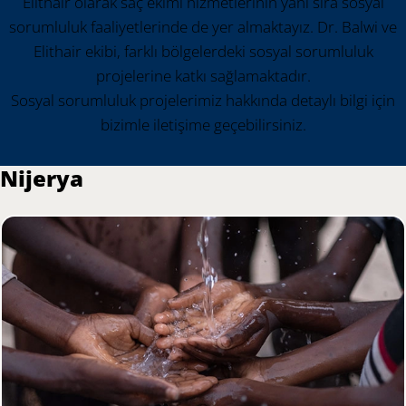
Elithair olarak saç ekimi hizmetlerinin yanı sıra sosyal
sorumluluk faaliyetlerinde de yer almaktayız. Dr. Balwi ve
Elithair ekibi, farklı bölgelerdeki sosyal sorumluluk
projelerine katkı sağlamaktadır.
Sosyal sorumluluk projelerimiz hakkında detaylı bilgi için
bizimle iletişime geçebilirsiniz.
Nijerya