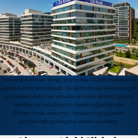
Türkiye’deki Elithair kliniği, İstanbul’da 18.000 metrekarelik
alanda hizmet vermektedir. Kliniğimizde saç ekimi süreçleri
için tedavi odaları yer almakta ve hekim ekibimiz güncel
teknikler ile hastalarımıza destek sağlamaktadır.
Elithair olarak amacımız, hastalarımıza saç ekimi
süreçlerinde profesyonel destek sunmaktır.