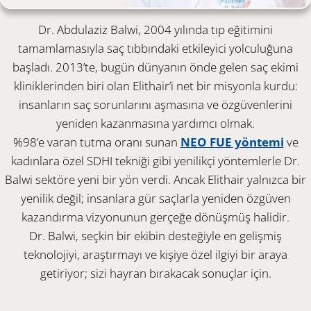
Dr. Abdulaziz Balwi, 2004 yılında tıp eğitimini
tamamlamasıyla saç tıbbındaki etkileyici yolculuğuna
başladı. 2013’te, bugün dünyanın önde gelen saç ekimi
kliniklerinden biri olan Elithair’i net bir misyonla kurdu:
insanların saç sorunlarını aşmasına ve özgüvenlerini
yeniden kazanmasına yardımcı olmak.
%98’e varan tutma oranı sunan
NEO FUE yöntemi
ve
kadınlara özel SDHI tekniği gibi yenilikçi yöntemlerle Dr.
Balwi sektöre yeni bir yön verdi. Ancak Elithair yalnızca bir
yenilik değil; insanlara gür saçlarla yeniden özgüven
kazandırma vizyonunun gerçeğe dönüşmüş halidir.
Dr. Balwi, seçkin bir ekibin desteğiyle en gelişmiş
teknolojiyi, araştırmayı ve kişiye özel ilgiyi bir araya
getiriyor; sizi hayran bırakacak sonuçlar için.