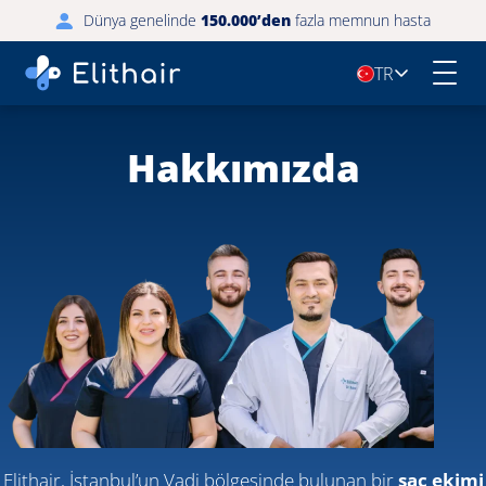
Dünya genelinde
150.000’den
fazla memnun hasta
TR
🇹🇷
Hakkımızda
Elithair, İstanbul’un Vadi bölgesinde bulunan bir
saç ekimi