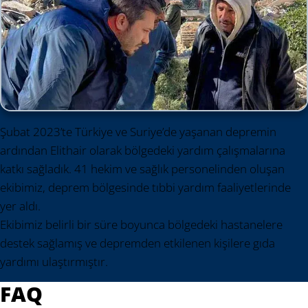
Şubat 2023’te Türkiye ve Suriye’de yaşanan depremin
ardından Elithair olarak bölgedeki yardım çalışmalarına
katkı sağladık. 41 hekim ve sağlık personelinden oluşan
ekibimiz, deprem bölgesinde tıbbi yardım faaliyetlerinde
yer aldı.
Ekibimiz belirli bir süre boyunca bölgedeki hastanelere
destek sağlamış ve depremden etkilenen kişilere gıda
yardımı ulaştırmıştır.
FAQ