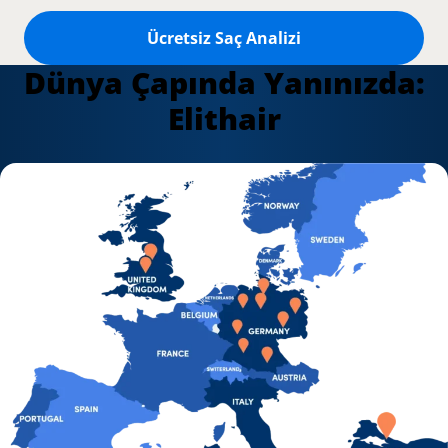
Ücretsiz Saç Analizi
Dünya Çapında Yanınızda:
Elithair