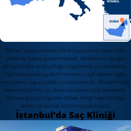
Elithair, İstanbul merkez klinik başta olmak üzere farklı
ülkelerde faaliyet göstermektedir. Kliniklerimiz Avrupa,
Birleşik Krallık ve Orta Doğu bölgelerinde yer almaktadır.
Her lokasyonda saç ekimi hizmetleri, ilgili ülkenin sağlık
mevzuatına uygun şekilde yürütülmektedir. Kliniklerimizde
hekim ekiplerimiz saç ekimi süreçlerini takip etmektedir.
Bulunduğunuz bölgedeki Elithair kliniği hakkında bilgi
almak için bizimle iletişime geçebilirsiniz.
İstanbul’da Saç Kliniği