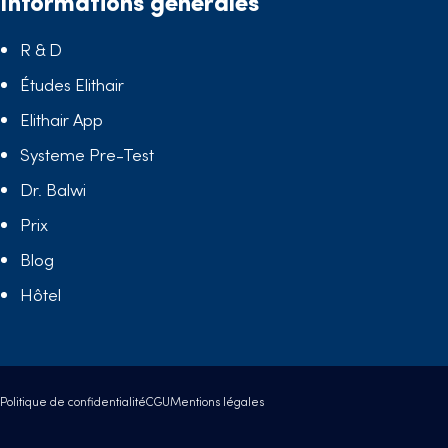
Informations générales
R & D
Études Elithair
Elithair App
Systeme Pre-Test
Dr. Balwi
Prix
Blog
Hôtel
Politique de confidentialité
CGU
Mentions légales