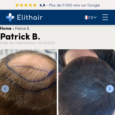
4,9
- Plus de 11 000 avis sur Google
🇫🇷
FR
Home
»
Patrick B.
Patrick B.
Date de l'intervention: 04.02.2021