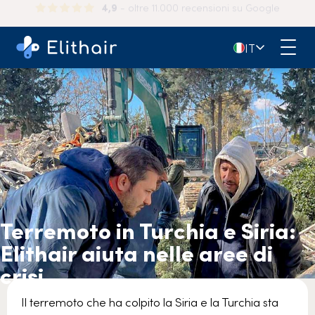
150.000+
pazienti felici in tutto il mondo
🇮🇹
IT
Terremoto in Turchia e Siria:
Elithair aiuta nelle aree di
crisi
Il terremoto che ha colpito la Siria e la Turchia sta