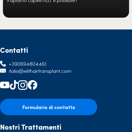
Trapianto capelli ricci: è possibile?
Contatti
+390694804461
italia@elithairtransplant.com
Formulario di contatto
Nostri Trattamenti