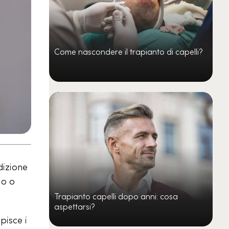
Come nascondere il trapianto di capelli?
dizione
 o o
Trapianto capelli dopo anni: cosa
aspettarsi?
pisce i