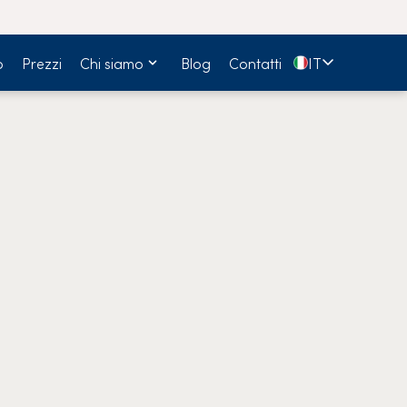
🇮🇹
o
Prezzi
Chi siamo
Blog
Contatti
IT