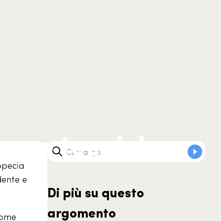
ura e tecniche
opecia
dente e
Di più su questo
argomento
 come