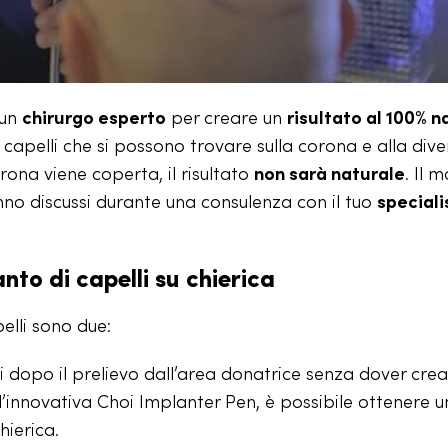
 un
chirurgo esperto
per creare un
risultato al 100% n
i capelli che si possono trovare sulla corona e alla div
rona viene coperta, il risultato
non sarà naturale
. Il 
no discussi durante una consulenza con il tuo
speciali
nto di capelli su chierica
elli sono due:
eriti dopo il prelievo dall’area donatrice senza dover cre
’innovativa Choi Implanter Pen, è possibile ottenere u
chierica.