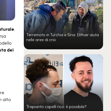
aturale
.
Terremoto in Turchia e Siria: Elithair aiuta
ersa
nelle aree di crisi
modello
sta dei
are
n alto
Trapianto capelli ricci: è possibile?