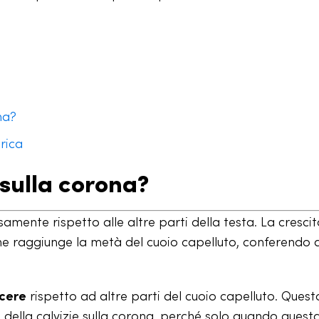
na?
rica
 sulla corona?
rsamente rispetto alle altre parti della testa. La crescit
che raggiunge la metà del cuoio capelluto, conferendo 
scere
rispetto ad altre parti del cuoio capelluto. Ques
à
della calvizie sulla corona, perché solo quando quest