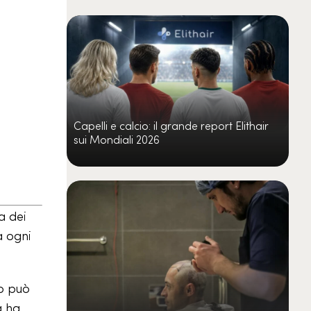
Capelli e calcio: il grande report Elithair
sui Mondiali 2026
a dei
a ogni
to può
a ha