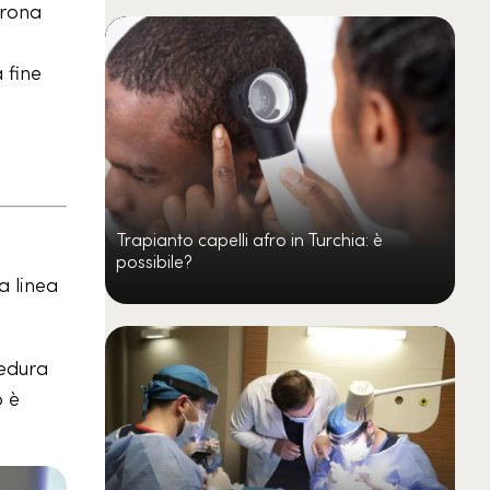
orona
 fine
Trapianto capelli afro in Turchia: è
possibile?
a linea
cedura
ò è