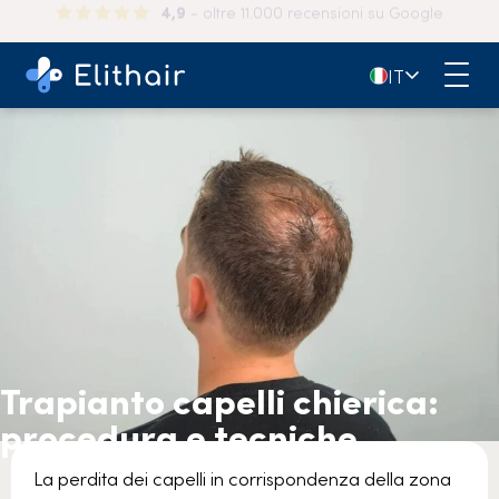
150.000+
pazienti felici in tutto il mondo
🇮🇹
IT
Trapianto capelli chierica:
procedura e tecniche
La perdita dei capelli in corrispondenza della zona