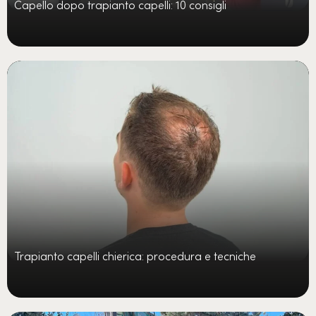
Capello dopo trapianto capelli: 10 consigli
Trapianto capelli chierica: procedura e tecniche