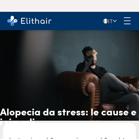
🇮🇹
IT
Alopecia da stress: le cause e
i rimedi