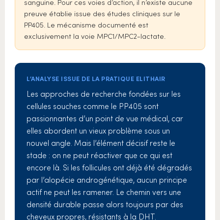
sanguine. Pour ces voies d’action, il n’existe aucune
preuve établie issue des études cliniques sur le
PP405. Le mécanisme documenté est
exclusivement la voie MPC1/MPC2-lactate.
L’ANALYSE ISSUE DE LA PRATIQUE ELITHAIR
Les approches de recherche fondées sur les
cellules souches comme le PP405 sont
passionnantes d’un point de vue médical, car
elles abordent un vieux problème sous un
nouvel angle. Mais l’élément décisif reste le
stade : on ne peut réactiver que ce qui est
encore là. Si les follicules ont déjà été dégradés
par l’alopécie androgénétique, aucun principe
actif ne peut les ramener. Le chemin vers une
densité durable passe alors toujours par des
cheveux propres, résistants à la DHT.