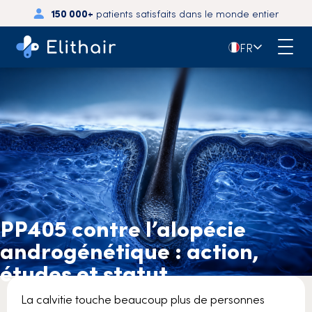
150 000+
patients satisfaits dans le monde entier
🇫🇷
FR
PP405 contre l’alopécie
androgénétique : action,
études et statut
La calvitie touche beaucoup plus de personnes