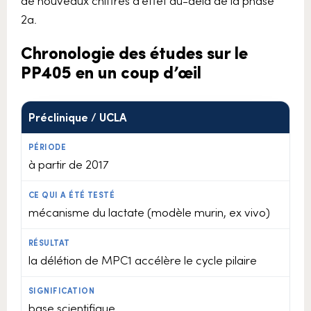
2a.
Chronologie des études sur le
PP405 en un coup d’œil
Phase
Préclinique / UCLA
Période
Ce qui a été testé
Résultat
à partir de 2017
mécanisme du lactate (modèle murin, ex vivo)
la délétion de MPC1 accélère le cycle pilaire
base scientifique