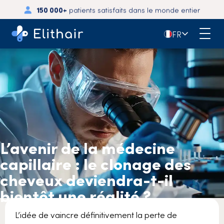
150 000+
patients satisfaits dans le monde entier
🇫🇷
FR
L’avenir de la médecine
capillaire : le clonage des
cheveux deviendra-t-il
bientôt une réalité ?
L’idée de vaincre définitivement la perte de