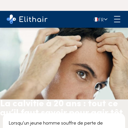
🇫🇷
FR
La calvitie à 20 ans : tout ce
qu’il faut savoir pour agir tôt
Lorsqu’un jeune homme souffre de perte de