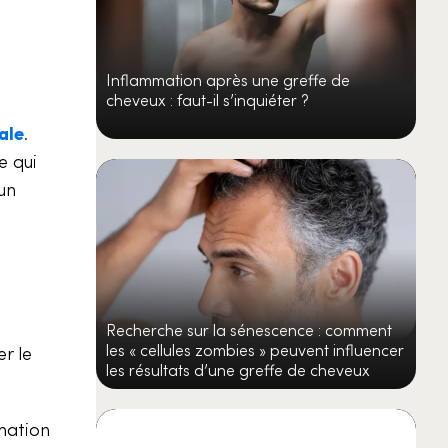
Inflammation après une greffe de
cheveux : faut-il s’inquiéter ?
ale
.
e qui
un
Recherche sur la sénescence : comment
les « cellules zombies » peuvent influencer
r le
les résultats d’une greffe de cheveux
mmation