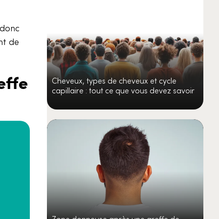
t donc
nt de
effe
Cheveux, types de cheveux et cycle
capillaire : tout ce que vous devez savoir
Zone donneuse après une greffe de