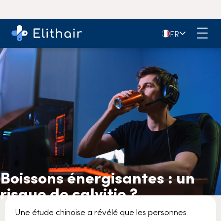
🇫🇷
FR
Boissons énergisantes : un
risque de calvitie ?
Une étude chinoise a révélé que les personnes