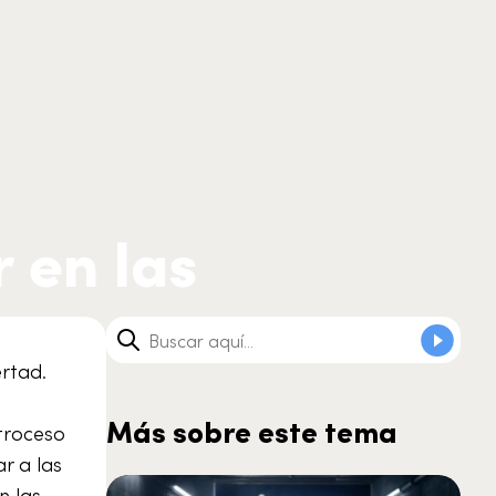
r en las
rtad.
Más sobre este tema
etroceso
r a las
n las