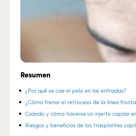
Resumen
¿Por qué se cae el pelo en las entradas?
¿Cómo frenar el retroceso de la línea fronta
Cuándo y cómo hacerse un injerto capilar e
Riesgos y beneficios de los trasplantes capi