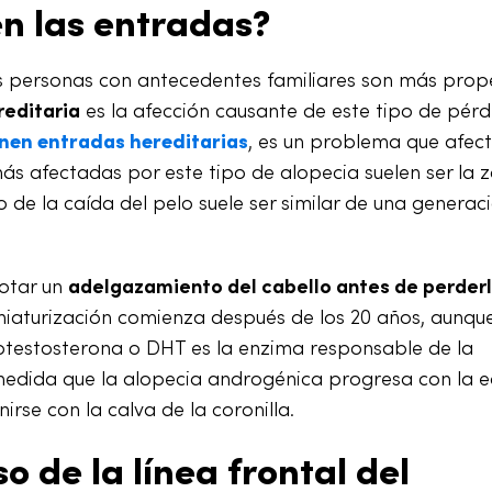
en las entradas?
las personas con antecedentes familiares son más pro
reditaria
es la afección causante de este tipo de pérd
nen entradas hereditarias
, es un problema que afec
s afectadas por este tipo de alopecia suelen ser la 
o de la caída del pelo suele ser similar de una generac
notar un
adelgazamiento del cabello antes de perder
niaturización comienza después de los 20 años, aunqu
otestosterona o DHT es la enzima responsable de la
medida que la alopecia androgénica progresa con la e
irse con la calva de la coronilla.
o de la línea frontal del