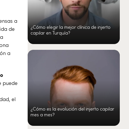
pensas a
¿Cómo elegir la mejor clínica de injerto
ida de
capilar en Turquía?
ta
zona
ión a
lo
e puede
dad, el
¿Cómo es la evolución del injerto capilar
mes a mes?