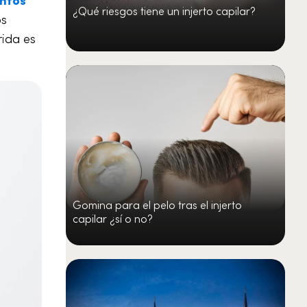
¿Qué riesgos tiene un injerto capilar?
os
rida es
Gomina para el pelo tras el injerto
capilar ¿sí o no?