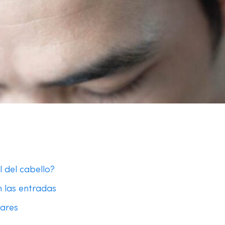
l del cabello?
n las entradas
lares