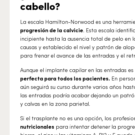
cabello?
La escala Hamilton-Norwood es una herramie
progresión de la calvicie
. Esta escala identi
incipiente hasta la ausencia total de pelo en 
causas y establecido el nivel y patrón de alo
para frenar el avance de las entradas y el retr
Aunque el implante capilar en las entradas es
perfecta para todos los pacientes.
En person
aún seguirá su curso durante varios años hast
las entradas podría acabar dejando un patrón 
y calvas en la zona parietal.
Si el trasplante no es una opción, los profesi
nutricionales
para intentar detener la progre
hierro, el zinc y las vitaminas A, B12 y E pue