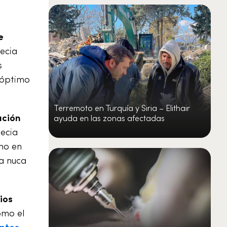
e
pecia
s
 óptimo
Terremoto en Turquía y Siria – Elithair
ución
ayuda en las zonas afectadas
pecia
ano en
la nuca
ios
omo el
ntos