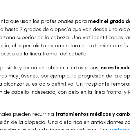
nta que usan los profesionales para
medir el grado d
fica hasta 7 grados de alopecia que van desde una alo
la zona superior de la cabeza. Una vez identificadas la
pecia, el especialista recomendará el tratamiento más
oceso de la línea frontal del cabello.
 posible y recomendable en ciertos casos,
no es la sol
as muy jóvenes, por ejemplo, la progresión de la alo
a alcanzar su estadio definitivo. Un trasplante tempr
de cabello indeseado, con pelo en la línea frontal y 
onales pueden recurrir a
tratamientos médicos y camb
sión de la alopecia. Una dieta rica en antioxidantes c
de ayudar a que el pelo tenga más volumen. Los
supleme