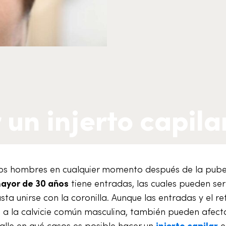
 un injerto capila
los hombres en cualquier momento después de la pube
mayor de 30 años
tiene entradas, las cuales pueden ser
sta unirse con la coronilla. Aunque las entradas y el r
s a la calvicie común masculina, también pueden afecta
alle en qué casos es posible hacer un
injerto capilar
e