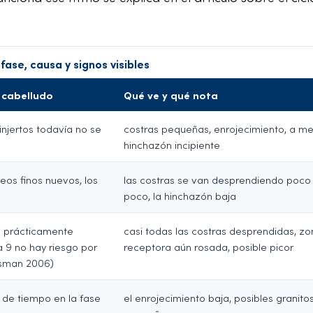
fase, causa y signos visibles
 cabelludo
Qué ve y qué nota
 injertos todavía no se
costras pequeñas, enrojecimiento, a m
hinchazón incipiente
os finos nuevos, los
las costras se van desprendiendo poco
poco, la hinchazón baja
á prácticamente
casi todas las costras desprendidas, zo
a 9 no hay riesgo por
receptora aún rosada, posible picor
ssman 2006)
s de tiempo en la fase
el enrojecimiento baja, posibles granito