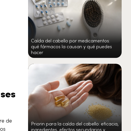
Caída del cabello por medicamentos:
qué fármacos la causan y qué puedes
hacer
ases
re de
Priorin para la caída del cabello: eficacia,
los
ingredientes, efectos secundarios y