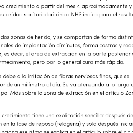
uevo crecimiento a partir del mes 4 aproximadamente y
autoridad sanitaria británica NHS indica para el resul
 dos zonas de herida, y se comportan de forma distint
nales de implantación diminutos, forma costras y rea
e
, es decir, el área de extracción en la parte posterior 
ormecimiento, pero por lo general cura más rápido.
ebe a la irritación de fibras nerviosas finas, que se
r de un milímetro al día. Se va atenuando a lo largo 
o. Más sobre la zona de extracción en el artículo Zo
 crecimiento tiene una explicación sencilla: después de
an en la fase de reposo (telógena) y solo después inici
iona ese ritmo se explica en el artículo sobre el cicl