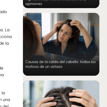
opiniones
tado
a. La
cciona
de la
Causas de la caída del cabello: todos los
motivos de un vistazo
de
na
 la
an una
o del