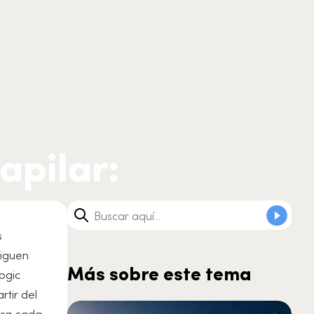
apilar:
a
s
siguen
Más sobre este tema
ogic
rtir del
ara cada