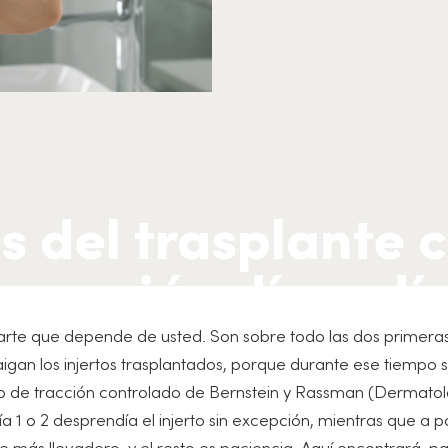
 del trasplante c
curación día a dí
 parte que depende de usted. Son sobre todo las dos primera
igan los injertos trasplantados, porque durante ese tiempo 
o de tracción controlado de Bernstein y Rassman (Dermatol
ía 1 o 2 desprendía el injerto sin excepción, mientras que a pa
 más llevadero, y el resto es paciencia. Aquí encontrará, p