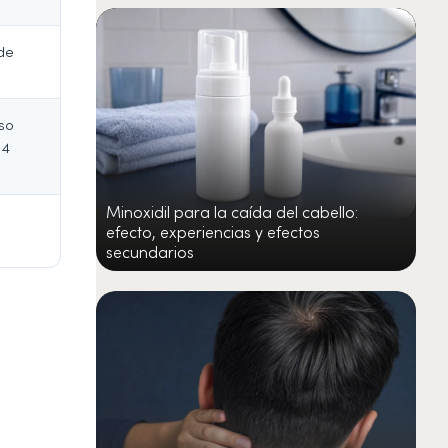
de
eso
 4
Minoxidil para la caída del cabello:
efecto, experiencias y efectos
secundarios