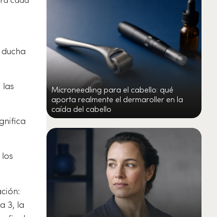
a ducha
 las
Microneedling para el cabello: qué
aporta realmente el dermaroller en la
caída del cabello
gnifica
 los
ción:
a 3, la