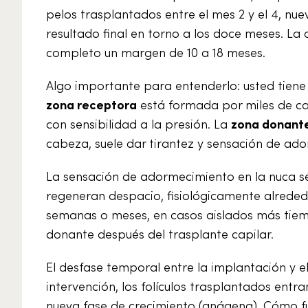
pelos trasplantados entre el mes 2 y el 4, n
resultado final en torno a los doce meses. La 
completo un margen de 10 a 18 meses.
Algo importante para entenderlo: usted tiene
zona receptora
está formada por miles de ca
con sensibilidad a la presión. La
zona donant
cabeza, suele dar tirantez y sensación de ad
La sensación de adormecimiento en la nuca se d
regeneran despacio, fisiológicamente alrededo
semanas o meses, en casos aislados más tiemp
donante después del trasplante capilar.
El desfase temporal entre la implantación y el
intervención, los folículos trasplantados entr
nueva fase de crecimiento (anágena). Cómo func