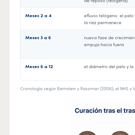
de reposo (telógena)
Meses 2 a 4
efluvio telógeno: el pelo
la raíz permanece
Meses 3 a 6
nueva fase de crecimient
empuja hacia fuera
Meses 6 a 12
el diámetro del pelo y 
Cronología según Bernstein y Rassman (2006), el NHS y la 