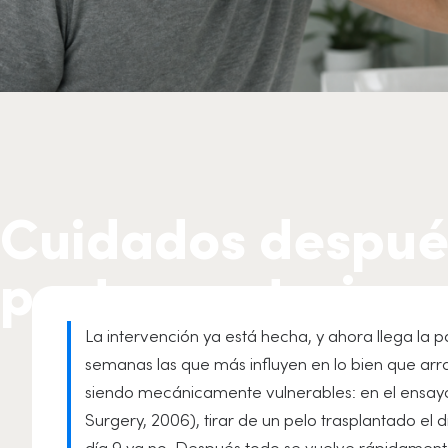
Cuidados después
postoperatorio y 
La intervención ya está hecha, y ahora llega la
semanas las que más influyen en lo bien que arra
siendo mecánicamente vulnerables: en el ensay
Surgery, 2006), tirar de un pelo trasplantado el d
día 9 ya no. Después todo se vuelve rápidamente