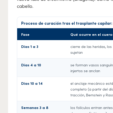
cabello.
Proceso de curación tras el trasplante capilar: 
Fase
Qué ocurre en el cuero
Días 1 a 3
cierre de las heridas, los
sujetan
Días 4 a 10
se forman vasos sanguíne
injertos se anclan
Días 10 a 14
el anclaje mecánico est
completo (a partir del dí
tracción, Bernstein y Ra
Semanas 3 a 8
los folículos entran ante