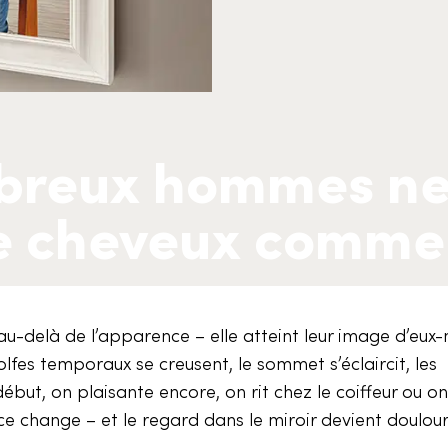
breux hommes ne
de cheveux comme
u-delà de l’apparence – elle atteint leur image d’eux
lfes temporaux se creusent, le sommet s’éclaircit, les
ut, on plaisante encore, on rit chez le coiffeur ou on
e change – et le regard dans le miroir devient doulour