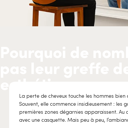
Pourquoi de nom
pas leur greffe 
esthétique
La perte de cheveux touche les hommes bien a
Souvent, elle commence insidieusement : les go
premières zones dégarnies apparaissent. Au déb
avec une casquette. Mais peu à peu, l’ambianc