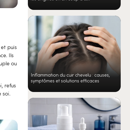
et puis
e. Ils
uple ou
Inflammation du cuir chevelu : causes,
symptômes et solutions efficaces
, refus
 soi.