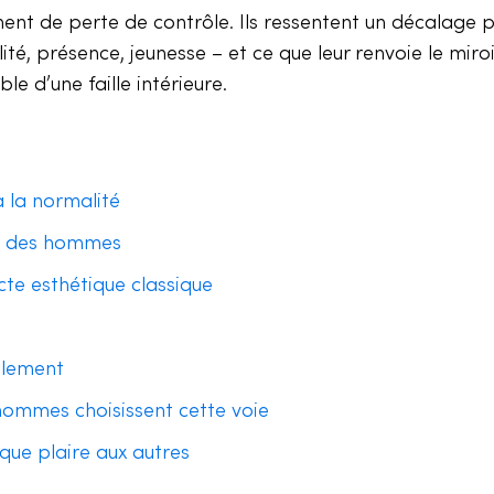
nt de perte de contrôle. Ils ressentent un décalage p
ité, présence, jeunesse – et ce que leur renvoie le miroi
le d’une faille intérieure.
à la normalité
nce des hommes
cte esthétique classique
llement
hommes choisissent cette voie
que plaire aux autres