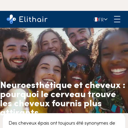
4,9
- Plus de 11 000 avis sur Google
🇫🇷
FR
Neuroesthétique et cheveux :
pourquoi le cerveau trouve
les cheveux fournis plus
attirants
Des cheveux épais ont toujours été synonymes de