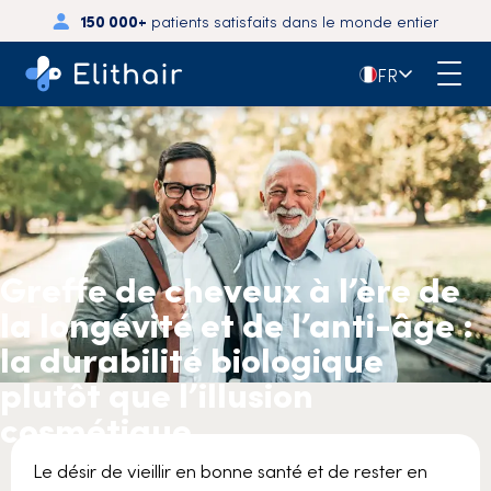
150 000+
patients satisfaits dans le monde entier
🇫🇷
FR
Greffe de cheveux à l’ère de
la longévité et de l’anti-âge :
la durabilité biologique
plutôt que l’illusion
cosmétique
Le désir de vieillir en bonne santé et de rester en