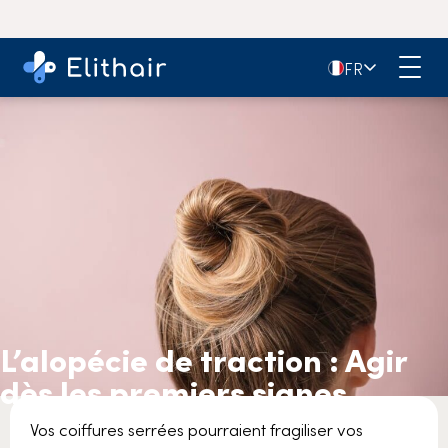
4,9
- Plus de 11 000 avis sur Google
🇫🇷
FR
L’alopécie de traction : Agir
dès les premiers signes
Vos coiffures serrées pourraient fragiliser vos