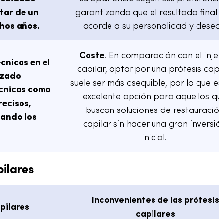
tar de un
garantizando que el resultado final
hos años.
acorde a su personalidad y deseo
Coste
. En comparación con el inje
écnicas en el
capilar, optar por una prótesis cap
nzado
suele ser más asequible, por lo que e
écnicas como
excelente opción para aquellos q
recisos,
buscan soluciones de restauraci
rando los
capilar sin hacer una gran inversi
inicial.
ilares
Inconvenientes de las prótesi
pilares
capilares