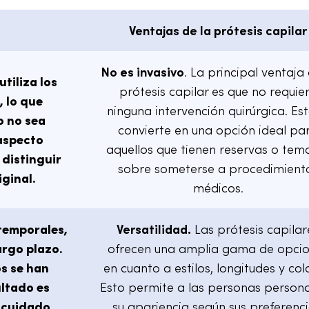
Ventajas de la prótesis capilar
No es invasivo
. La principal ventaja 
 utiliza los
prótesis capilar es que no requie
, lo que
ninguna intervención quirúrgica. Est
o no sea
convierte en una opción ideal pa
aspecto
aquellos que tienen reservas o tem
 distinguir
sobre someterse a procedimient
iginal.
médicos.
 temporales,
Versatilidad.
Las prótesis capilar
argo plazo.
ofrecen una amplia gama de opci
os se han
en cuanto a estilos, longitudes y col
ultado es
Esto permite a las personas persona
l cuidado
su apariencia según sus preferenci