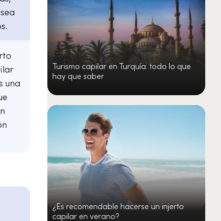
 sea
s.
rto
Turismo capilar en Turquía: todo lo que
ilar
hay que saber
s una
ue
ón
ón
s
¿Es recomendable hacerse un injerto
capilar en verano?