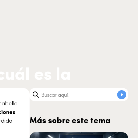
cuál es la
cabello
ciones
Más sobre este tema
rdida