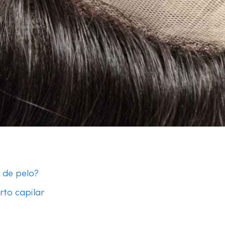
s de pelo?
erto capilar