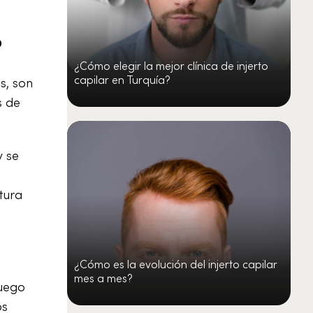
?
¿Cómo elegir la mejor clínica de injerto
capilar en Turquía?
es, son
s de
y se
tura
¿Cómo es la evolución del injerto capilar
mes a mes?
luego
os