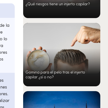
¿Qué riesgos tiene un injerto capilar?
de la
re
o lo
ra
ores
os
Gomina para el pelo tras el injerto
capilar ¿sí o no?
es
ones
ores.
lizar
as,