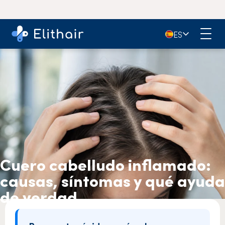
🇪🇸
ES
Cuero cabelludo inflamado:
causas, síntomas y qué ayuda
de verdad