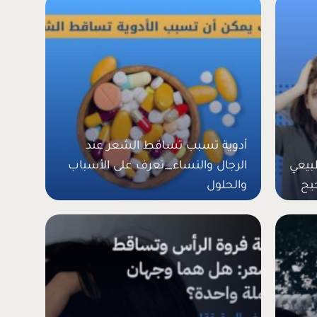
أدوية تسبب تساقط الشعر عند
بيعي
الرجال والنساء_تعرف على الأسباب
يح
والحلول