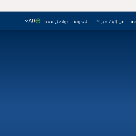
🇸🇦
فة
عن إليت هير
المدونة
تواصل معنا
AR