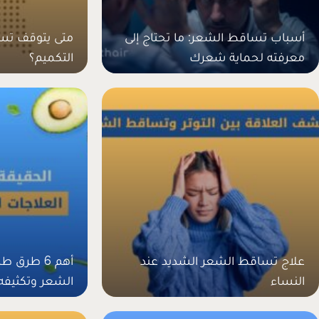
أسباب تساقط الشعر: ما تحتاج إلى
متى يتوقف تس
معرفته لحماية شعرك
التكميم؟
علاج تساقط الشعر الشديد عند
أهم 6 طرق
النساء
الشعر وتكثيفه