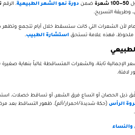
ول
50–100 شعرة
ضمن
دورة نمو الشعر الطبيعية
. الرقم
ت
، وطريقة التسريح.
حمام لأن الشعرات التي كانت ستسقط خلال أيام تتجمع وتظهر 
ّق ملحوظ، فهذه علامة تستحق
استشارة الطبيب
.
لطبيعي
ر الإجمالية ثابتة، والشعرات المتساقطة غالباً بنهاية صغيرة 
ر لافتة.
قّق ذيل الحصان أو اتساع فرق الشعر، أو تساقط خصلات، استم
روة الرأس
(حكة شديدة/احمرار/ألم). ظهور التساقط بعد مرض
والنساء