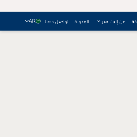
🇸🇦
فة
عن إليت هير
المدونة
تواصل معنا
AR