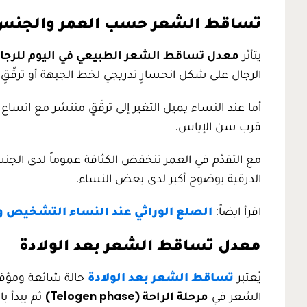
تساقط الشعر حسب العمر والجنس
يتأثر
معدل تساقط الشعر الطبيعي في اليوم للرجا
الرجال على شكل انحسارٍ تدريجي لخط الجبهة أو ترقّقٍ
أما عند النساء يميل التغير إلى ترقّقٍ منتشر مع اتسا
قرب سن الإياس.
مع التقدّم في العمر تنخفض الكثافة عموماً لدى الجنس
الدرقية بوضوح أكبر لدى بعض النساء.
اقرأ ايضاً:
الصلع الوراثي عند النساء التشخيص و
معدل تساقط الشعر بعد الولادة
يُعتبر
تساقط الشعر بعد الولادة
حالة شائعة ومؤقت
الشعر في
مرحلة الراحة (Telogen phase)
ثم يبدأ ب