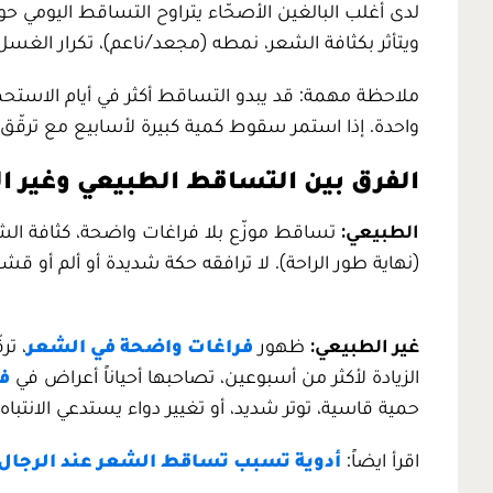
لدى أغلب البالغين الأصحّاء يتراوح التساقط اليومي ح
ويتأثر بكثافة الشعر، نمطه (مجعد/ناعم)، تكرار الغسل
ملاحظة مهمة: قد يبدو التساقط أكثر في أيام الاست
واحدة. إذا استمر سقوط كمية كبيرة لأسابيع مع ترق
الفرق بين التساقط الطبيعي وغير ا
الطبيعي:
تساقط موزّع بلا فراغات واضحة، كثافة الشع
(نهاية طور الراحة). لا ترافقه حكة شديدة أو ألم أو قشو
غير الطبيعي:
ظهور
فراغات واضحة في الشعر
، تر
الزيادة لأكثر من أسبوعين، تصاحبها أحياناً أعراض في
ف
حمية قاسية، توتر شديد، أو تغيير دواء يستدعي الانتباه.
اقرأ ايضاً:
أدوية تسبب تساقط الشعر عند الرجال 