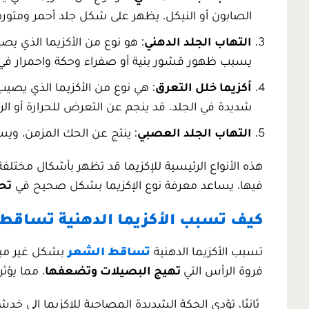
الصابون أو النيكل. يظهر على شكل جلد أحمر ومتورم
التهاب الجلد الدهني
: هو نوع من الأكزيما الذي يص
يسبب ظهور قشور بنية أو صفراء وحكة واحمرار في 
أكزيما خلل التعرق
: هي نوع من الأكزيما الذي يصي
شديدة في الجلد. قد ينجم عن التعرض للحرارة أو الرط
التهاب الجلد العصبي
: ينتج عن الحك المزمن، ويسب
هذه الأنواع الرئيسية للإكزيما قد تظهر بأشكال مختل
فيها. يساعد معرفة نوع الإكزيما بشكل صحيح في
تح
كيف تسبب الأكزيما الدهنية تساقط
تسبب الأكزيما الدهنية
تساقط الشعر
بشكل غير مباش
فروة الرأس التي
تهيج البصيلات وتضعفها
، مما يؤث
ثانيًا، تؤدي الحكة الشديدة المصاحبة للإكزيما إلى 