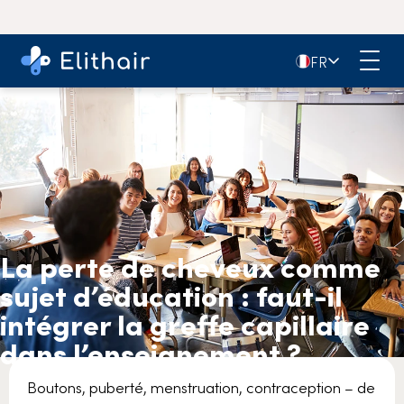
🇫🇷
FR
La perte de cheveux comme
sujet d’éducation : faut-il
intégrer la greffe capillaire
dans l’enseignement ?
Boutons, puberté, menstruation, contraception – de