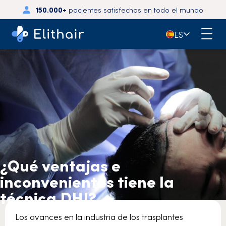
150.000+
pacientes satisfechos en todo el mundo
🇪🇸
ES
¿Qué ventajas e
inconvenientes tiene la
técnica DHI?
Los avances en la industria de los trasplantes