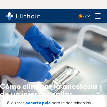
4,9
- Más de 11.000 opiniones en Google
🇪🇸
ES
Cómo eliminar la anestesia
de un injerto capilar
Si quieres
ponerte pelo
pero te dan miedo las