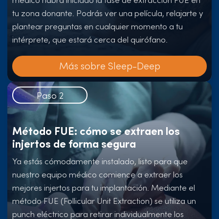
tu zona donante. Podrás ver una película, relajarte y
plantear preguntas en cualquier momento a tu
intérprete, que estará cerca del quirófano.
Más sobre Sleep-Deep
Paso 2
Método FUE: cómo se extraen los
injertos de forma segura
Ya estás cómodamente instalado, listo para que
nuestro equipo médico comience a extraer los
mejores injertos para tu implantación. Mediante el
método FUE (Follicular Unit Extraction) se utiliza un
punch eléctrico para retirar individualmente los