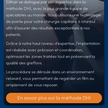
Elithair se distingue par son expertise dans la
méthode DHI, avec la plus grande équipe de
spécialistes au monde. Nous utilisons une technologie
de pointe pour votre chirurgie capillaire à Istanbul
afin d’assurer des résultats exceptionnels à nos
patients.
Grâce à notre haut niveau d’expertise, l’implantation
est réalisée avec précision et coordination,
optimisant les zones traitées tout en préservant la
qualité des greffons.
La procédure se déroule dans un environnement
relaxant, vous permettant de regarder un film ou
simplement de vous reposer.
En savoir plus sur la méthode DHI