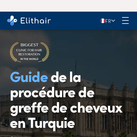
4,9
- Plus de 11 000 avis sur Google
🇫🇷
FR
Guide
de la
procédure de
greffe de cheveux
en Turquie