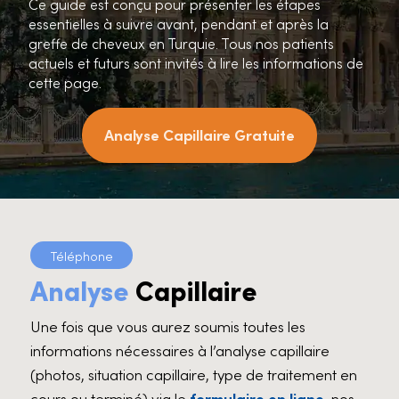
Ce guide est conçu pour présenter les étapes
essentielles à suivre avant, pendant et après la
greffe de cheveux en Turquie. Tous nos patients
actuels et futurs sont invités à lire les informations de
cette page.
Analyse Capillaire Gratuite
Téléphone
Analyse
Capillaire
Une fois que vous aurez soumis toutes les
informations nécessaires à l’analyse capillaire
(photos, situation capillaire, type de traitement en
cours ou terminé) via le
formulaire en ligne
, nos