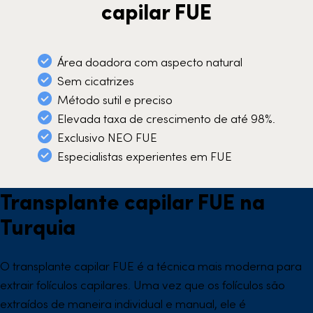
capilar FUE
Área doadora com aspecto natural
Sem cicatrizes
Método sutil e preciso
Elevada taxa de crescimento de até 98%.
Exclusivo NEO FUE
Especialistas experientes em FUE
Transplante capilar FUE na
Turquia
O transplante capilar FUE é a técnica mais moderna para
extrair folículos capilares. Uma vez que os folículos são
extraídos de maneira individual e manual, ele é