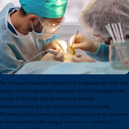
Na Turquia o moderno método FUE é utilizado em 99% dos
casos – e há boas razões para isso. Com o transplante de
cabelo FUE, cada folículo doador é extraído
individualmente em vez de uma tira inteira de pele.
Portanto, não há sensação de tensão na sua área doadora
e não se perde muito sangue como com a técnica FUT.