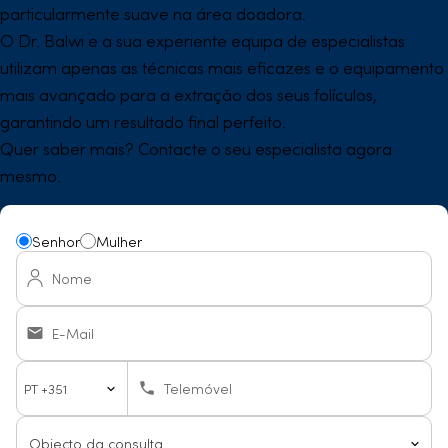
particularmente suave na área doadora.
O Dr. Balwi e a sua experiente equipa de especialistas
utilizam apenas as técnicas mais eficazes e o equipamento
mais avançado para a extração dos seus folículos,
garantindo um resultado final perfeito.
Quer saber mais? Contacte o seu especialista agora
mesmo.
Senhor
Mulher
Nome
E-Mail
Country
Telemóvel
code