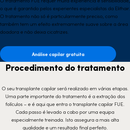
O tratamento FUE requer muita experiência e sensibilidade,
o que é garantido pelos experientes especialistas da Elithair.
O tratamento não só é particularmente preciso, como
também tem um efeito extremamente suave sobre a área
doadora e não deixa cicatrizes.
Análise capilar gratuita
Procedimento do tratamento
O seu transplante capilar será realizado em várias etapas.
Uma parte importante do tratamento é a extração dos
folículos – e é aqui que entra o transplante capilar FUE.
Cada passo é levado a cabo por uma equipa
especialmente treinada. Isto assegura a mais alta
qualidade e um resultado final perfeito.