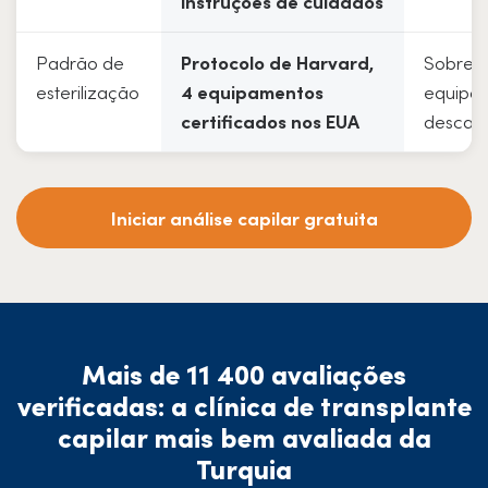
instruções de cuidados
Padrão de
Protocolo de Harvard,
Sobret
esterilização
4 equipamentos
equipa
certificados nos EUA
descart
Iniciar análise capilar gratuita
Mais de 11 400 avaliações
verificadas: a clínica de transplante
capilar mais bem avaliada da
Turquia