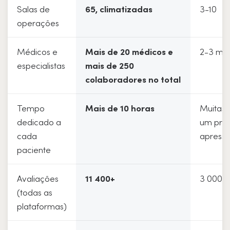
Salas de
65, climatizadas
3-10
operações
Médicos e
Mais de 20 médicos e
2-3 mé
especialistas
mais de 250
colaboradores no total
Tempo
Mais de 10 horas
Muitas 
dedicado a
um pro
cada
apress
paciente
Avaliações
11 400+
3 000-
(todas as
plataformas)