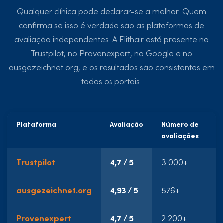
Qualquer clínica pode declarar-se a melhor. Quem
confirma se isso é verdade são as plataformas de
avaliação independentes. A Elithair está presente no
Trustpilot, no Provenexpert, no Google e no
ausgezeichnet.org, e os resultados são consistentes em
todos os portais.
Plataforma
Avaliação
Número de
P
avaliações
d
Trustpilot
4,7 / 5
3 000+
9
ausgezeichnet.org
4,93 / 5
576+
9
Provenexpert
4,7 / 5
2 200+
9