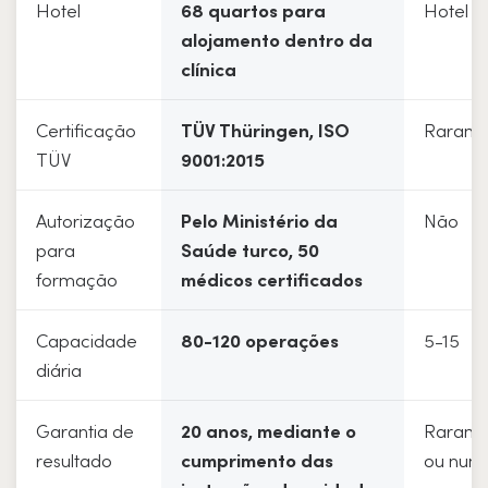
Hotel
68 quartos para
Hotel e
alojamento dentro da
clínica
Certificação
TÜV Thüringen, ISO
Rarame
TÜV
9001:2015
Autorização
Pelo Ministério da
Não
para
Saúde turco, 50
formação
médicos certificados
Capacidade
80-120 operações
5-15
diária
Garantia de
20 anos, mediante o
Rarame
resultado
cumprimento das
ou nun