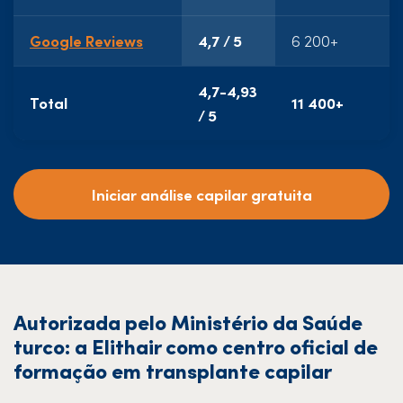
Google Reviews
4,7 / 5
6 200+
9
4,7-4,93
Total
11 400+
9
/ 5
Iniciar análise capilar gratuita
Autorizada pelo Ministério da Saúde
turco: a Elithair como centro oficial de
formação em transplante capilar