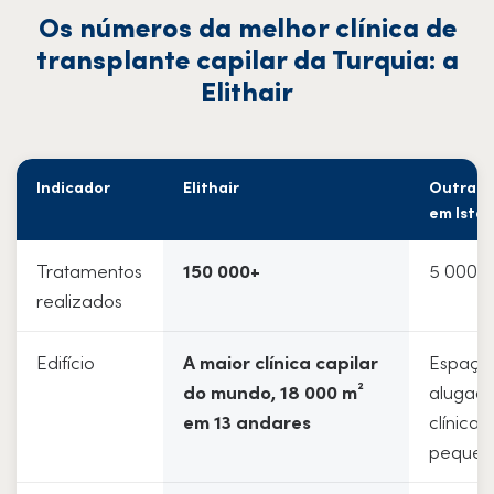
Os números da melhor clínica de
transplante capilar da Turquia: a
Elithair
Indicador
Elithair
Outras c
em Ista
Tratamentos
150 000+
5 000-
realizados
Edifício
A maior clínica capilar
Espaço
do mundo, 18 000 m²
alugado
em 13 andares
clínica
pequen