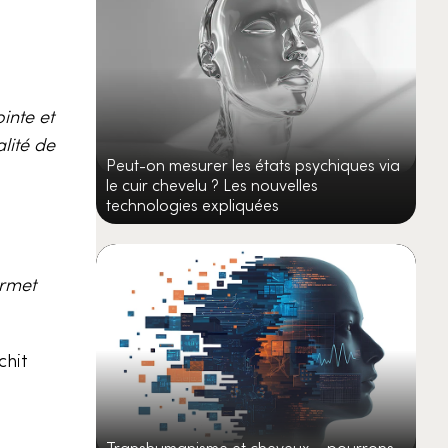
inte et
lité de
Peut-on mesurer les états psychiques via
le cuir chevelu ? Les nouvelles
technologies expliquées
ermet
chit
Transhumanisme et cheveux – pourrons-