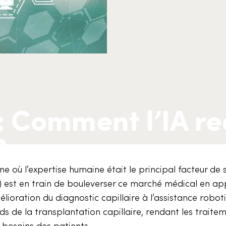
: Comment l’IA red
?
e où l’expertise humaine était le principal facteur de 
e (IA) est en train de bouleverser ce marché médical en a
lioration du diagnostic capillaire à l’assistance robot
ards de la transplantation capillaire, rendant les traite
 besoins des patients.