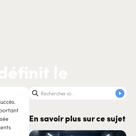
éfinit le
succès.
pportant
En savoir plus sur ce sujet
isée
ments