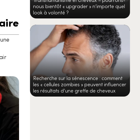
nous bientôt « upgrader » n’importe quel
look à volonté ?
aire
 une
air
Recherche sur la sénescence : comment
les « cellules zombies » peuvent influencer
les résultats d’une greffe de cheveux