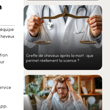
n
 équipe
 cheveux
tion
Greffe de cheveux après la mort : que
permet réellement la science ?
ur
ervice
App.