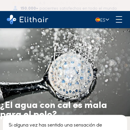
150.000+
pacientes satisfechos en todo el mundo
🇪🇸
ES
¿El agua con cal es mala
para el pelo?
Si alguna vez has sentido una sensación de