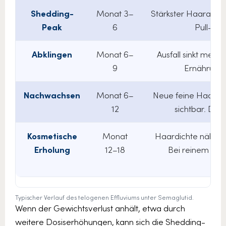
Shedding-
Monat 3–
Stärkster Haarausfa
Peak
6
Pull-Test
Abklingen
Monat 6–
Ausfall sinkt merkli
9
Ernährungs
Nachwachsen
Monat 6–
Neue feine Haare a
12
sichtbar. Dic
Kosmetische
Monat
Haardichte nähert
Erholung
12–18
Bei reinem TE i
r
Typischer Verlauf des telogenen Effluviums unter Semaglutid.
Wenn der Gewichtsverlust anhält, etwa durch
weitere Dosiserhöhungen, kann sich die Shedding-