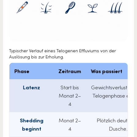
Typischer Verlauf eines Telogenen Effluviums von der
Auslösung bis zur Erholung.
Phase
Zeitraum
Was passiert
Latenz
Start bis
Gewichtsverlust setzt e
Monat 2–
Telogenphase ein. N
4
Shedding
Monat 2–
Plötzlich deutlic
beginnt
4
Dusche. Diffu