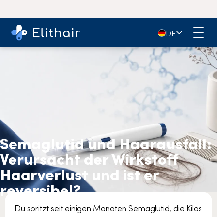
🇩🇪
DE
Semaglutid und Haarausfall:
Verursacht der Wirkstoff
Haarverlust und ist er
reversibel?
Du spritzt seit einigen Monaten Semaglutid, die Kilos