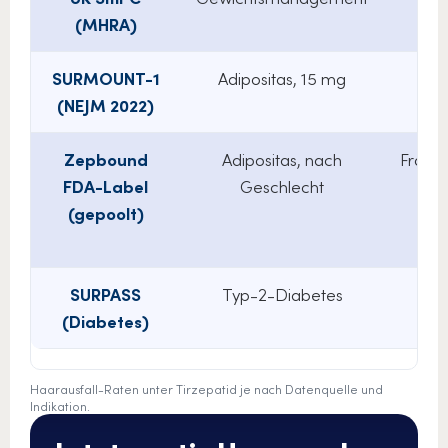
(MHRA)
SURMOUNT-1
Adipositas, 15 mg
(NEJM 2022)
Zepbound
Adipositas, nach
Frauen
FDA-Label
Geschlecht
(gepoolt)
SURPASS
Typ-2-Diabetes
N
(Diabetes)
Nebe
Haarausfall-Raten unter Tirzepatid je nach Datenquelle und
Indikation.