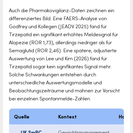
Auch die Pharmakovigilanz-Daten zeichnen ein
differenziertes Bild. Eine FAERS-Analyse von
Godfrey und Kollegen (JEADV 2025) fand für
Tirzepatid ein signifikant erhöhtes Meldesignal für
Alopezie (ROR 1,73), allerdings niedriger als für
Semaglutid (ROR 2,46). Eine spätere, adjustierte
Auswertung von Lee und Kim (2026) fand für
Tirzepatid sogar kein signifikantes Signal mehr.
Solche Schwankungen entstehen durch
unterschiedliche Auswertungsmodelle und
Beobachtungszeiträume und mahnen zur Vorsicht
bei einzelnen Spontanmelde-Zahlen.
Quelle
Kontext
Haara
UK SmPC
Gewichtsmanagement