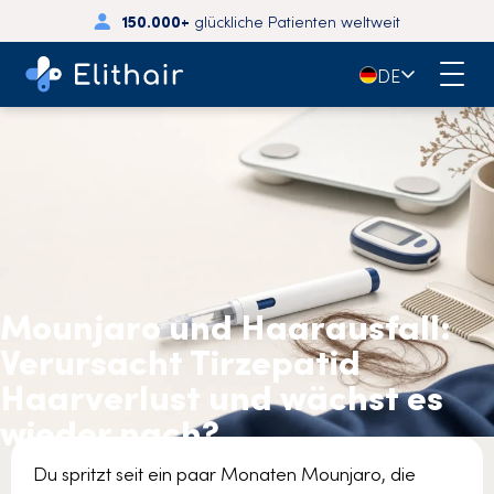
150.000+
glückliche Patienten weltweit
🇩🇪
DE
Mounjaro und Haarausfall:
Verursacht Tirzepatid
Haarverlust und wächst es
wieder nach?
Du spritzt seit ein paar Monaten Mounjaro, die