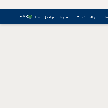
🇸🇦
فة
عن إليت هير
المدونة
تواصل معنا
AR