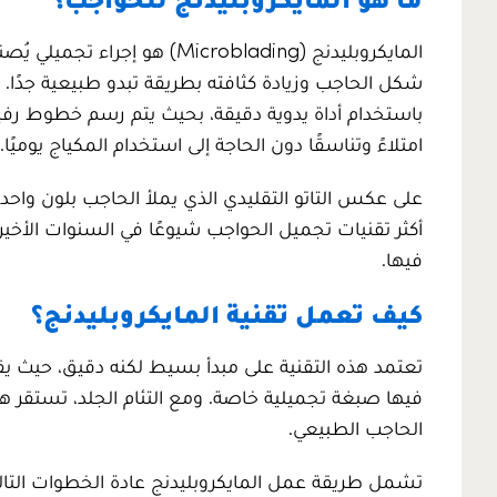
المايكروبليدنج (Microblading) هو إجراء تجميلي يُصنف ضمن تقنيات
شكل الحاجب وزيادة كثافته بطريقة تبدو طبيعية جدًا
باستخدام أداة يدوية دقيقة، بحيث يتم رسم خطوط رفي
امتلاءً وتناسقًا دون الحاجة إلى استخدام المكياج يوميًا.
على عكس التاتو التقليدي الذي يملأ الحاجب بلون واح
أكثر تقنيات تجميل الحواجب شيوعًا في السنوات الأخي
فيها.
كيف تعمل تقنية المايكروبليدنج؟
تعتمد هذه التقنية على مبدأ بسيط لكنه دقيق، حيث
فيها صبغة تجميلية خاصة. ومع التئام الجلد، تستق
الحاجب الطبيعي.
تشمل طريقة عمل المايكروبليدنج عادة الخطوات التالي