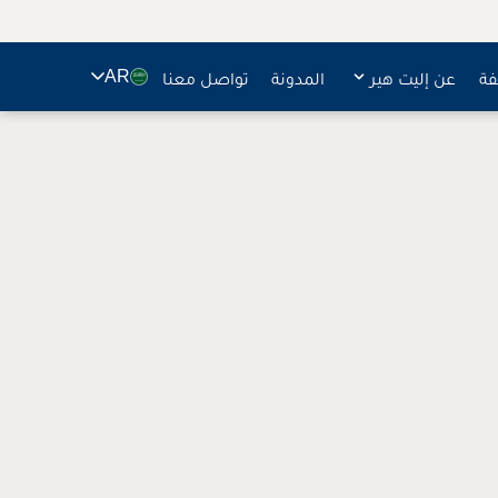
🇸🇦
فة
عن إليت هير
المدونة
تواصل معنا
AR