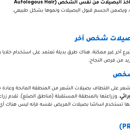
أخذ البصيلات من نفس الشخص (Autologous Hair
ية، ويضمن الجسم قبول البصيلات ونموها بشكل طبيعي.
 بصيلات شخص آخر
تبرع آخر غير ممكنة. هناك طرق بديلة تعتمد على استخدام خلايا 
يد من فرص النجاح.
لشخص
ة الشعر على اقتطاف بصيلات الشعر من المنطقة المانحة وعادة م
راثي
، وزراعتها بالمنطقة المستقبلة (مناطق الصلع). تقدم زراع
ها تستخدم اساسًا بصيلات المريض نفسه فإنه ليس هناك أي