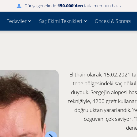
Dünya genelinde
150.000’den
fazla memnun hasta
Tedaviler
Saç Ekimi Teknikleri
Öncesi & Sonrası
Elithair olarak, 15.02.2021 ta
tepe bölgesindeki saç dökü
duyduk. Sergej’in alopesi ha
tekniğiyle, 4200 greft kullanar
doğruluktan yararlandık. Ye
özgüveni çok seviyor. “F
dene