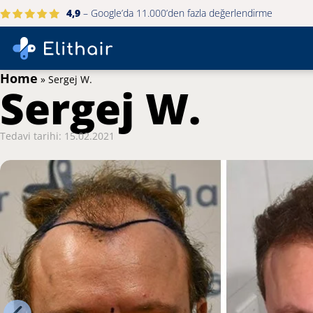
4,9
– Google’da 11.000’den fazla değerlendirme
Home
»
Sergej W.
Sergej W.
Tedavi tarihi: 15.02.2021