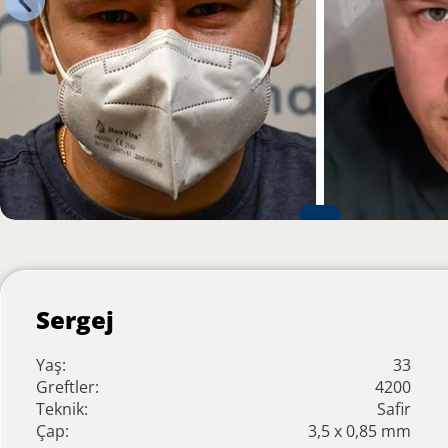
Sergej
Yaş:
33
Greftler:
4200
Teknik:
Safir
Çap:
3,5 x 0,85 mm