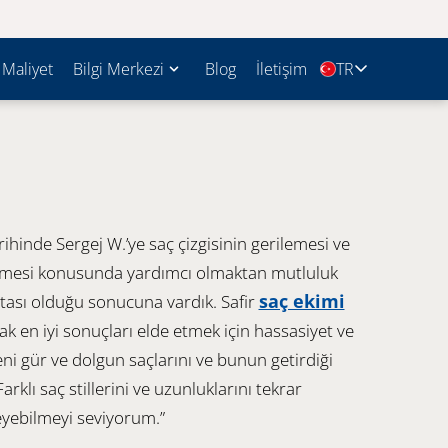
Maliyet
Bilgi Merkezi
Blog
İletişim
TR
🇹🇷
rihinde Sergej W.’ye saç çizgisinin gerilemesi ve
lmesi konusunda yardımcı olmaktan mutluluk
saç ekimi
stası olduğu sonucuna vardık. Safir
ak en iyi sonuçları elde etmek için hassasiyet ve
ni gür ve dolgun saçlarını ve bunun getirdiği
arklı saç stillerini ve uzunluklarını tekrar
yebilmeyi seviyorum.”