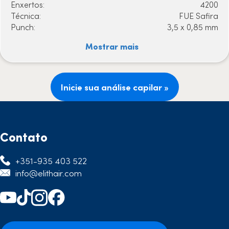
Enxertos:
4200
Técnica:
FUE Safira
Punch:
3,5 x 0,85 mm
Mostrar mais
Inicie sua análise capilar »
Contato
+351-935 403 522
info@elithair.com