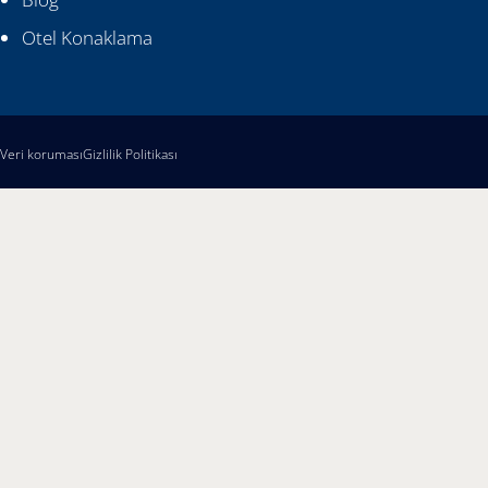
Otel Konaklama
Veri koruması
Gizlilik Politikası