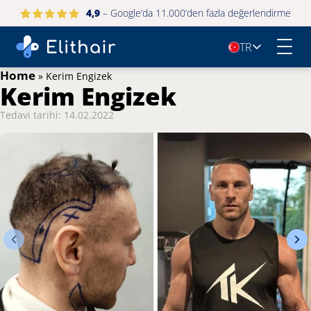
4,9
– Google’da 11.000’den fazla değerlendirme
TR
🇹🇷
Home
»
Kerim Engizek
Kerim Engizek
Tedavi tarihi: 14.02.2022