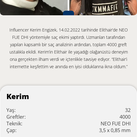
Influencer Kerim Engizek, 14.02.2022 tarihinde Elithair’de NEO
FUE DHI yöntemiyle saç ekimi yaptırdı. Uzmanları tarafından
yapılan kapsamlı bir saç analizinin ardından, toplam 4000 greft
ustalıkla ekildi. Kerim’in Elithair ile yaşadığı olağanüstü deneyim
ona gerçekten ilham verdi ve içtenlikle tavsiye ediyor. “Elithair’i
internette keşfettim ve anında en iyisi olduklarına ikna oldum.”
Kerim
Yaş:
32
Greftler:
4000
Teknik:
NEO FUE DHI
Çap:
3,5 x 0,85 mm