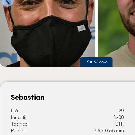
Prima/Dopo
Sebastian
Età:
29
Innesti:
3700
Tecnica:
DHI
Punch:
3,5 x 0,85 mm