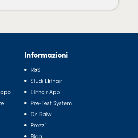
Informazioni
R&S
Studi Elithair
 dopo
Elithair App
ze
Pre-Test System
Dr. Balwi
Prezzi
Blog