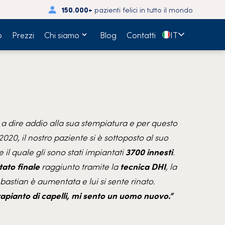
150.000+
pazienti felici in tutto il mondo
🇮🇹
o
Prezzi
Chi siamo
Blog
Contatti
IT
 a dire addio alla sua stempiatura e per questo
.12.2020, il nostro paziente si è sottoposto al suo
e il quale gli sono stati impiantati
3700 innesti
.
ltato finale
raggiunto tramite la
tecnica DHI
, la
ebastian è aumentata e lui si sente rinato.
rapianto di capelli, mi sento un uomo nuovo.”