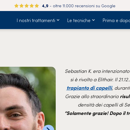
4,9
- oltre 11.000 recensioni su Google
I nostri trattamenti
Le tecniche
Prima e dop
Sebastian K. era intenzionato
si è rivolto a Elithair. Il 21
trapianto di capelli
, durant
Grazie allo straordinario
risu
densità dei capelli di S
“Solamente grazie! Dopo il t