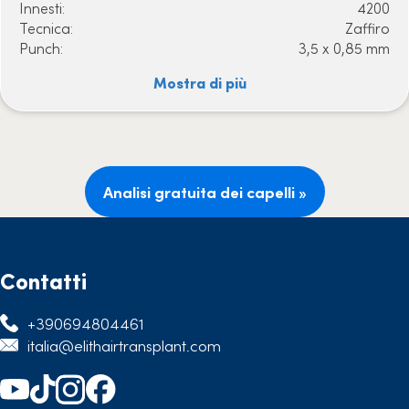
Innesti:
4200
Tecnica:
Zaffiro
Punch:
3,5 x 0,85 mm
Mostra di più
Analisi gratuita dei capelli »
Contatti
+390694804461
italia@elithairtransplant.com