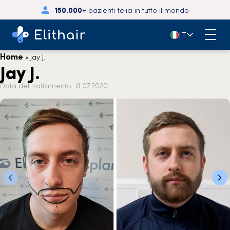
150.000+
pazienti felici in tutto il mondo
🇮🇹
IT
Home
»
Jay J.
Jay J.
Data del trattamento: 13.07.2020